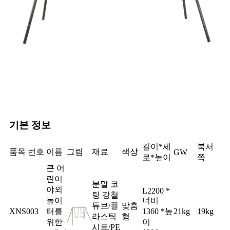
기본 정보
길이*세
북서
품목 번호
이름
그림
재료
색상
GW
로*높이
쪽
큰 어
린이
분말 코
야외
L2200 *
팅 강철
놀이
너비
튜브/플
맞춤
XNS003
터를
1360 *높
21kg
19kg
라스틱
형
위한
이
시트/PE