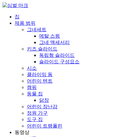
집
제품 범위
그네세트
메탈 스윙
그네 액세서리
키즈 슬라이드
독립형 슬라이드
슬라이드 구성요소
시소
클라이밍 돔
어린이 텐트
캠핑
동물 집
닭장
어린이 장난감
정원 가구
도구 집
어린이 트램폴린
동영상