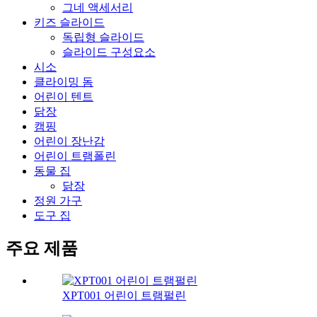
그네 액세서리
키즈 슬라이드
독립형 슬라이드
슬라이드 구성요소
시소
클라이밍 돔
어린이 텐트
닭장
캠핑
어린이 장난감
어린이 트램폴린
동물 집
닭장
정원 가구
도구 집
주요 제품
XPT001 어린이 트램펄린