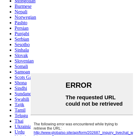
Mongolian
Burmese
Nepali
Norwegian
Pashto
Persian
Punjabi
Serbian
Sesotho
Sinhala
Slovak
Slovenian
Somali
Samoan
Scots Gaelic
Shona
Sindhi
Sundanese
Swahili
Tajik
Tamil
Telugu
Thai
Ukrainian
Urdu