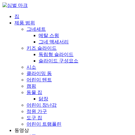
집
제품 범위
그네세트
메탈 스윙
그네 액세서리
키즈 슬라이드
독립형 슬라이드
슬라이드 구성요소
시소
클라이밍 돔
어린이 텐트
캠핑
동물 집
닭장
어린이 장난감
정원 가구
도구 집
어린이 트램폴린
동영상