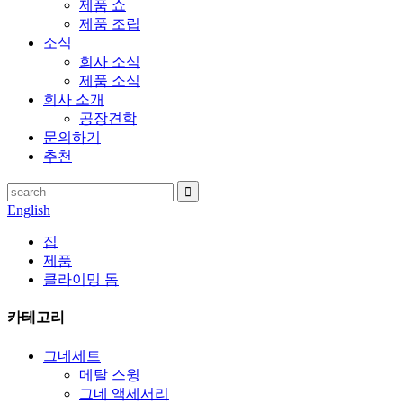
제품 쇼
제품 조립
소식
회사 소식
제품 소식
회사 소개
공장견학
문의하기
추천
English
집
제품
클라이밍 돔
카테고리
그네세트
메탈 스윙
그네 액세서리