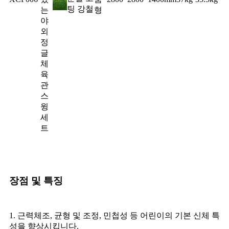
팅 강철
는
형
야
외
정
글
체
육
관
스
윙
세
트
장점 및 특징
1. 근력체조, 균형 및 조정, 민첩성 등 어린이의 기본 신체 특
성을 향상시킵니다.