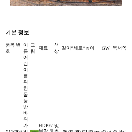
기본 정보
품목 번
이
그
색
재료
길이*세로*높이
북서쪽
GW
호
름
림
상
어
린
이
를
위
한
돔
등
반
바
위
가
HDPE/
맞
분말 코
XCF006
있
춤
2800*2800*1400mm
37kg
35.5kg