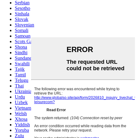
Serbian
Sesotho
Sinhala
Slovak
Slovenian
Somali
Samoan
Scots Gaelic
Shona
Sindhi
Sundanese
Swahili
Tajik
Tamil
Telugu
Thai
Ukrainian
Urdu
Uzbek
Vietnamese
Welsh
Xhosa
Yiddish
Yoruba
Zulu