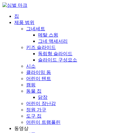
집
제품 범위
그네세트
메탈 스윙
그네 액세서리
키즈 슬라이드
독립형 슬라이드
슬라이드 구성요소
시소
클라이밍 돔
어린이 텐트
캠핑
동물 집
닭장
어린이 장난감
정원 가구
도구 집
어린이 트램폴린
동영상