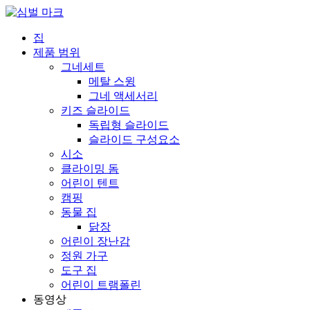
집
제품 범위
그네세트
메탈 스윙
그네 액세서리
키즈 슬라이드
독립형 슬라이드
슬라이드 구성요소
시소
클라이밍 돔
어린이 텐트
캠핑
동물 집
닭장
어린이 장난감
정원 가구
도구 집
어린이 트램폴린
동영상