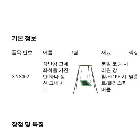
기본 정보
품목 번호
이름
그림
재료
색
장난감 그네
분말 코팅 처
좌석을 가진
리된 강
XNS002
단 하나 정
철/HDPE 시
맞
신 그네 세
트/플라스틱
트
버클
장점 및 특징