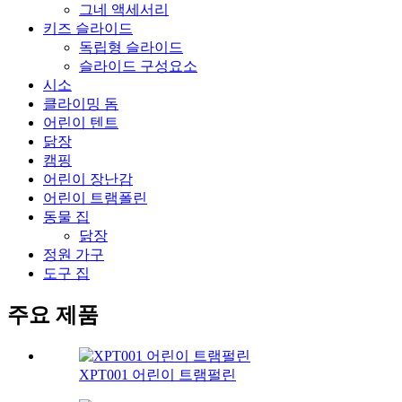
그네 액세서리
키즈 슬라이드
독립형 슬라이드
슬라이드 구성요소
시소
클라이밍 돔
어린이 텐트
닭장
캠핑
어린이 장난감
어린이 트램폴린
동물 집
닭장
정원 가구
도구 집
주요 제품
XPT001 어린이 트램펄린