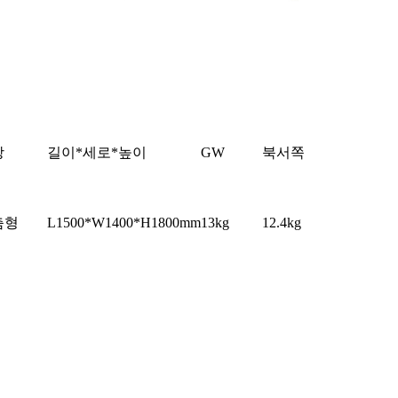
상
길이*세로*높이
GW
북서쪽
춤형
L1500*W1400*H1800mm
13kg
12.4kg