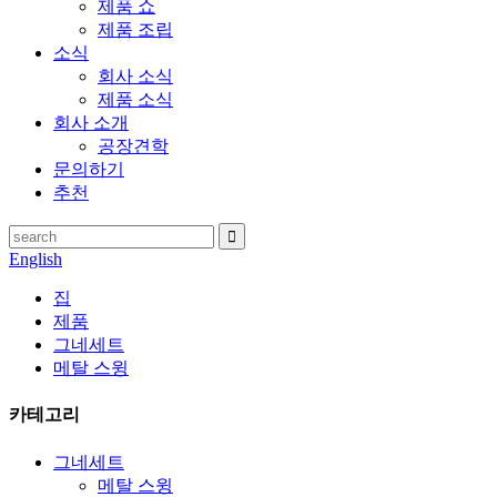
제품 쇼
제품 조립
소식
회사 소식
제품 소식
회사 소개
공장견학
문의하기
추천
English
집
제품
그네세트
메탈 스윙
카테고리
그네세트
메탈 스윙