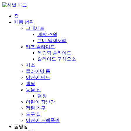
집
제품 범위
그네세트
메탈 스윙
그네 액세서리
키즈 슬라이드
독립형 슬라이드
슬라이드 구성요소
시소
클라이밍 돔
어린이 텐트
캠핑
동물 집
닭장
어린이 장난감
정원 가구
도구 집
어린이 트램폴린
동영상