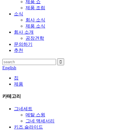
제품 쇼
제품 조립
소식
회사 소식
제품 소식
회사 소개
공장견학
문의하기
추천
English
집
제품
카테고리
그네세트
메탈 스윙
그네 액세서리
키즈 슬라이드