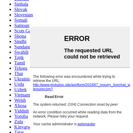
Sinhala
Slovak
Slovenian
Somali
Samoan
Scots Gaelic
Shona
Sindhi
Sundanese
Swahili
Tajik
Tamil
Telugu
Thai
Ukrainian
Urdu
Uzbek
Vietnamese
Welsh
Xhosa
Yiddish
Yoruba
Zulu
Kinyarwanda
Tatar